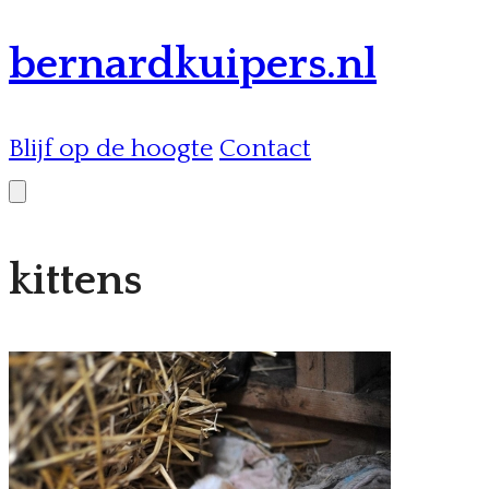
bernardkuipers.nl
Blijf op de hoogte
Contact
kittens