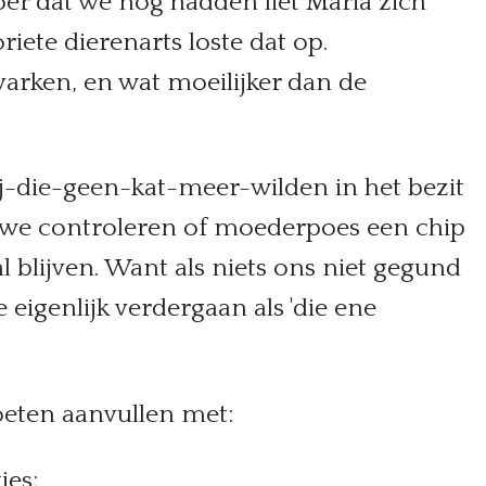
er dat we nog hadden liet Maria zich
iete dierenarts loste dat op.
varken, en wat moeilijker dan de
die-geen-kat-meer-wilden in het bezit
n we controleren of moederpoes een chip
l blijven. Want als niets ons niet gegund
 eigenlijk verdergaan als 'die ene
oeten aanvullen met:
ies;