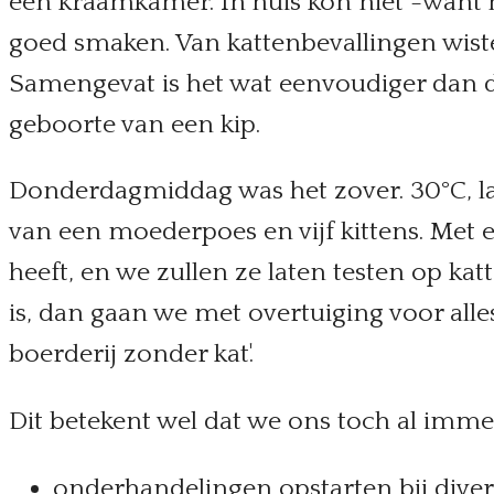
een kraamkamer. In huis kon niet -want h
goed smaken. Van kattenbevallingen wisten
Samengevat is het wat eenvoudiger dan de
geboorte van een kip.
Donderdagmiddag was het zover. 30°C, 
van een moederpoes en vijf kittens. Met
heeft, en we zullen ze laten testen op ka
is, dan gaan we met overtuiging voor alles
boerderij zonder kat'.
Dit betekent wel dat we ons toch al imme
onderhandelingen opstarten bij diverse