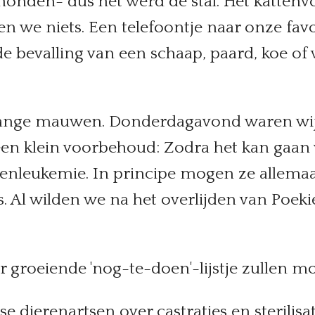
onden- dus het werd de stal. Het kattenvo
 we niets. Een telefoontje naar onze favor
 bevalling van een schaap, paard, koe of 
lange mauwen. Donderdagavond waren wij-
 een klein voorbehoud: Zodra het kan gaa
ttenleukemie. In principe mogen ze allemaa
. Al wilden we na het overlijden van Poekie
r groeiende 'nog-te-doen'-lijstje zullen m
 dierenartsen over castraties en sterilisat