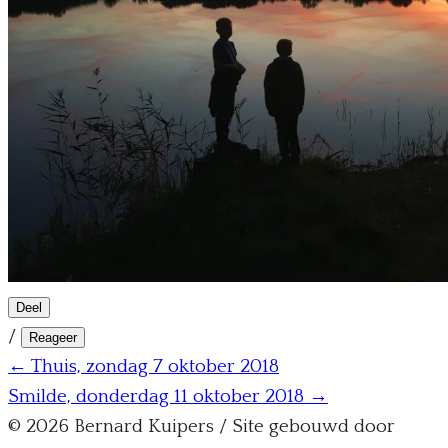
Deel
/
Reageer
← Thuis, zondag 7 oktober 2018
Smilde, donderdag 11 oktober 2018 →
© 2026 Bernard Kuipers / Site gebouwd door