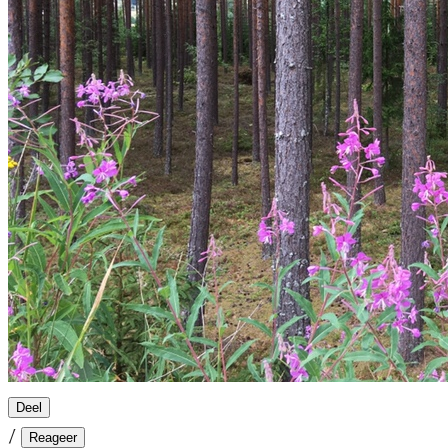
Deel
/
Reageer