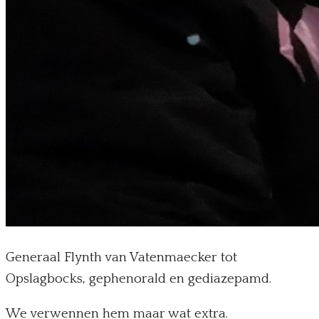
Generaal Flynth van Vatenmaecker tot
Opslagbocks, gephenorald en gediazepamd.
We verwennen hem maar wat extra.