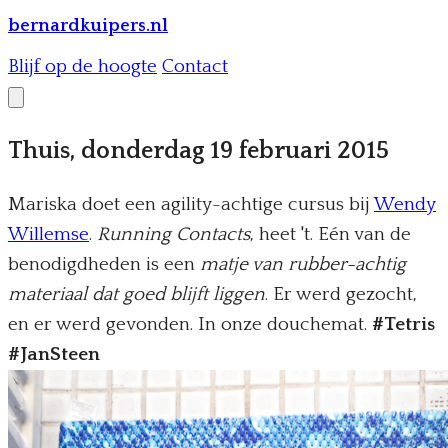
bernardkuipers.nl
Blijf op de hoogte
Contact
Thuis, donderdag 19 februari 2015
Mariska doet een agility-achtige cursus bij
Wendy
Willemse
.
Running Contacts
, heet 't. Eén van de
benodigdheden is een
matje van rubber-achtig
materiaal dat goed blijft liggen
. Er werd gezocht,
en er werd gevonden. In onze douchemat.
#Tetris
#JanSteen