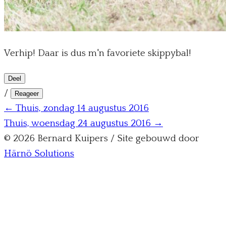
Verhip! Daar is dus m'n favoriete skippybal!
Deel
/
Reageer
← Thuis, zondag 14 augustus 2016
Thuis, woensdag 24 augustus 2016 →
© 2026 Bernard Kuipers / Site gebouwd door
Härnö Solutions