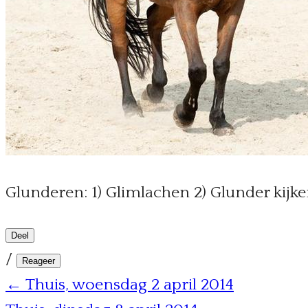
Glunderen: 1) Glimlachen 2) Glunder kijken
Deel
/
Reageer
← Thuis, woensdag 2 april 2014