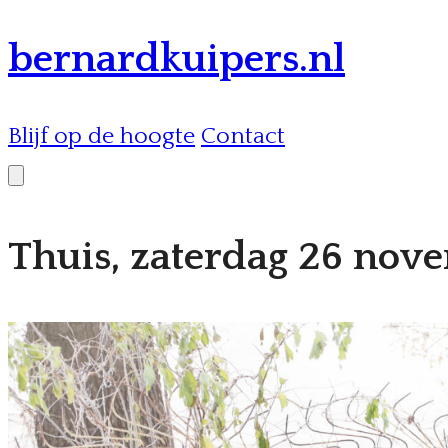
bernardkuipers.nl
Blijf op de hoogte
Contact
Thuis, zaterdag 26 nov