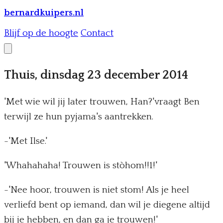
bernardkuipers.nl
Blijf op de hoogte
Contact
Thuis, dinsdag 23 december 2014
'Met wie wil jij later trouwen, Han?'vraagt Ben
terwijl ze hun pyjama's aantrekken.
-'Met Ilse.'
'Whahahaha! Trouwen is stòhom!!1!'
-'Nee hoor, trouwen is niet stom! Als je heel
verliefd bent op iemand, dan wil je diegene altijd
bij je hebben, en dan ga je trouwen!'