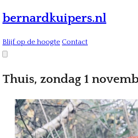
bernardkuipers.nl
Blijf op de hoogte
Contact
Thuis, zondag 1 novem