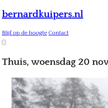
bernardkuipers.nl
Blijf op de hoogte
Contact
Thuis, woensdag 20 no