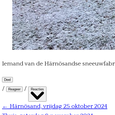
Iemand van de Härnösandse sneeuwfabriek
Deel
/
/
Reageer
Reacties
← Härnösand, vrijdag 25 oktober 2024