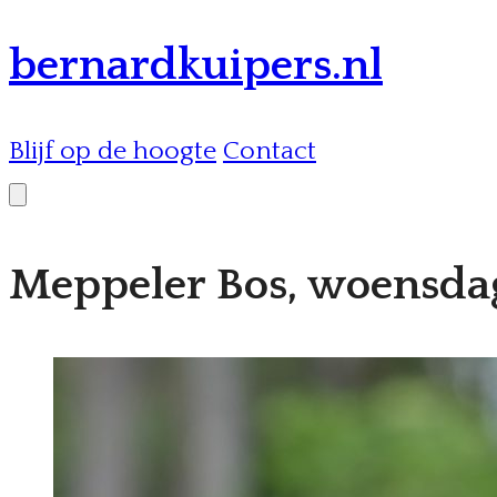
bernardkuipers.nl
Blijf op de hoogte
Contact
Meppeler Bos, woensda