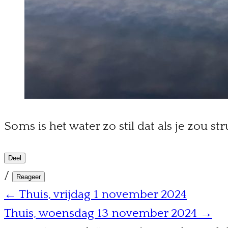
Soms is het water zo stil dat als je zou st
Deel
/
Reageer
← Thuis, vrijdag 1 november 2024
Thuis, woensdag 13 november 2024 →