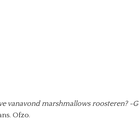
we vanavond marshmallows roosteren?
-G
ns. Ofzo.